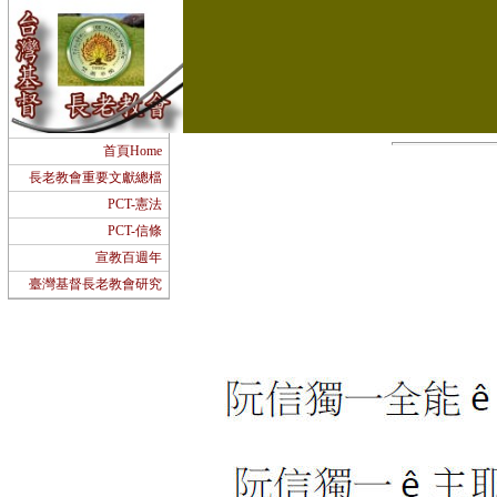
首頁Home
長老教會重要文獻總檔
PCT-憲法
PCT-信條
宣教百週年
臺灣基督長老教會研究