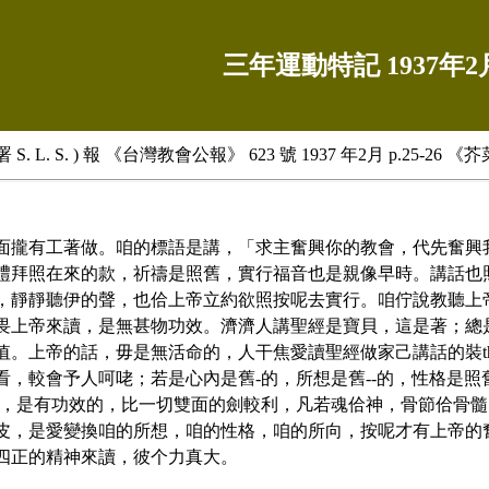
三年運動特記 1937年2
署 S. L. S. ) 報 《台灣教會公報》 623 號 1937 年2月 p.25
面攏有工著做。咱的標語是講，「求主奮興你的教會，代先奮興
禮拜照在來的款，祈禱是照舊，實行福音也是親像早時。講話也
靜靜聽伊的聲，也佮上帝立約欲照按呢去實行。咱佇說教聽上帝的
畏上帝來讀，是無甚物功效。濟濟人講聖經是寶貝，這是著；總是
。上帝的話，毋是無活命的，人干焦愛讀聖經做家己講話的裝thā
看，較會予人呵咾；若是心內是舊-的，所想是舊--的，性格是
的，是有功效的，比一切雙面的劍較利，凡若魂佮神，骨節佮骨
皮，是愛變換咱的所想，咱的性格，咱的所向，按呢才有上帝的
四正的精神來讀，彼个力真大。