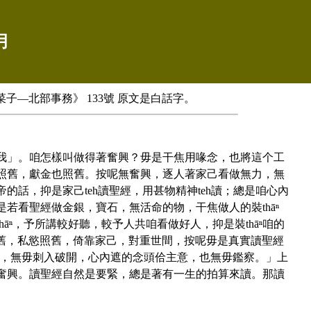
月
-26 《芥菜子—北部事務》 133號 原文是白話字。
我」。咱怎樣叫做得著奮興？毋是干焦用喙念，也將這个工
照舊，獻金也照舊。按呢無奮興，逐人著家己看做無力，無
話，抑是家己teh讀聖經，用甚物精神teh讀；總是咱心內
若看聖經做金銀，寶石，無活命的物，干焦做人的裝thāⁿ
ⁿ，予所講較好聽，較予人共咱看做好人，抑是裝thāⁿ咱的
照舊，私慾照舊，倚靠家己，對重世間，按呢毋是真實讀聖經
髓，無毋刺入破開，心內遮的念頭佮主意，也無毋鑑察。」上
奮興。讀聖經自然是要緊，總是著有一生的拍算來讀。那讀