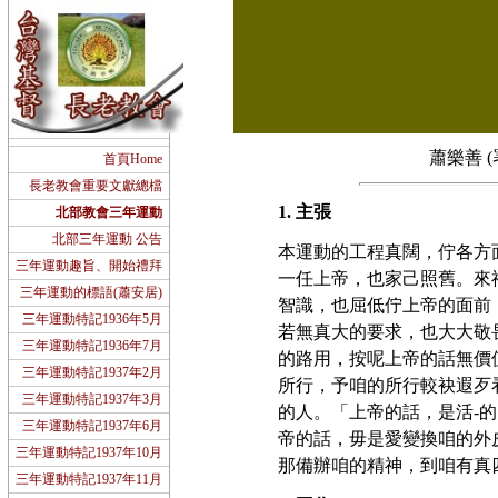
蕭樂善 (
首頁Home
長老教會重要文獻總檔
1. 主張
北部教會三年運動
北部三年運動 公告
本運動的工程真闊，佇各方
三年運動趣旨、開始禮拜
一任上帝，也家己照舊。來
三年運動的標語(蕭安居)
智識，也屈低佇上帝的面前，
三年運動特記1936年5月
若無真大的要求，也大大敬
三年運動特記1936年7月
的路用，按呢上帝的話無價值
三年運動特記1937年2月
所行，予咱的所行較袂遐歹
三年運動特記1937年3月
的人。「上帝的話，是活-
三年運動特記1937年6月
帝的話，毋是愛變換咱的外
三年運動特記1937年10月
那備辦咱的精神，到咱有真
三年運動特記1937年11月