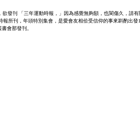
15日，欲發刊 「三年運動時報，」因為感覺無夠額，也閬傷久，
照時報所刊，年頭特別集會，是愛會友相佮受信仰的事來斟酌出發1
叢書會那發刊。