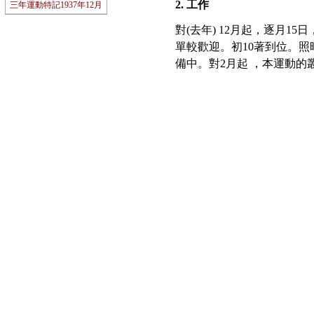
2. 工作
三年運動特記1937年12月
對(去年) 12月起，逐月
單較歡迎。初10著到位。
備中。對2月起 ，本運動的